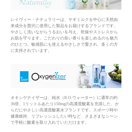
レイヴィー・ナチュラリーは、ヤギミルクを中心に天然由
来成分を贅沢に使用した製品をお届けするブランドです。
やさしく洗いながらうるおいを与え、乾燥やストレスから
お肌を守ります。こだわりの良い香りを楽しめるのも魅力
のひとつ。敏感肌にも使えるやさしさで愛され、多くの方
に支持されています。
オキシゲナイザーは、純水（R.O.ウォーター）に通常の約
36倍、1リットルあたり150mgの高濃度酸素を充填した、か
らだにやさしい高濃度酸素水ブランドです。スポーツ時や
健康維持、リフレッシュしたい時など、さまざまなシーン
で手軽に酸素を取り入れていただけます。