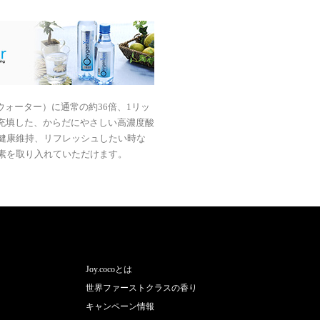
ウォーター）に通常の約36倍、1リッ
を充填した、からだにやさしい高濃度酸
健康維持、リフレッシュしたい時な
素を取り入れていただけます。
Joy.cocoとは
世界ファーストクラスの香り
キャンペーン情報