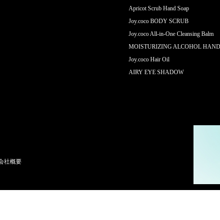
Apricot Scrub Hand Soap
Joy.coco BODY SCRUB
Joy.coco All-in-One Cleansing Balm
MOISTURIZING ALCOHOL HAND
Joy.coco Hair Oil
AIRY EYE SHADOW
会社概要