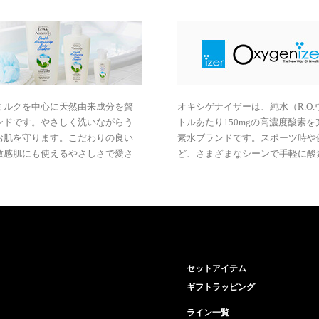
ミルクを中心に天然由来成分を贅
オキシゲナイザーは、純水（R.O.
ンドです。やさしく洗いながらう
トルあたり150mgの高濃度酸素
お肌を守ります。こだわりの良い
素水ブランドです。スポーツ時や
敏感肌にも使えるやさしさで愛さ
ど、さまざまなシーンで手軽に酸
セットアイテム
ギフトラッピング
ライン一覧