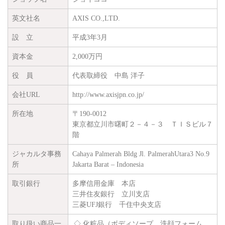
英文社名
AXIS CO.,LTD.
設 立
平成3年3月
資本金
2,000万円
役 員
代表取締役 中島 洋子
会社URL
http://www.axisjpn.co.jp/
所在地
〒190-0012
東京都立川市曙町２－４－３ ＴＩＳビル７
階
ジャカルタ事務
Cahaya Palmerah Bldg Jl. PalmerahUtara3 No.9
所
Jakarta Barat – Indonesia
取引銀行
多摩信用金庫 本店
三井住友銀行 立川支店
三菱UFJ銀行 千住中央支店
取り扱い商品一
◇ 化粧品（ボディソープ、洗顔フォーム、