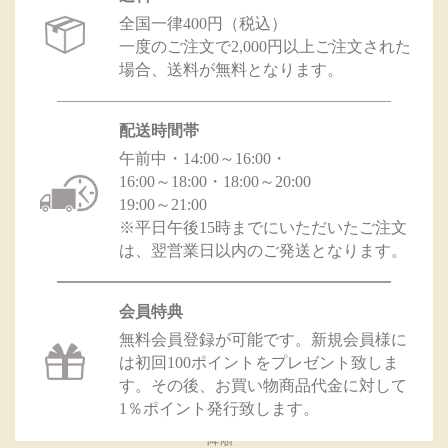
注文
分 ⇒
全国一律400円（税込）
8月
一度のご注文で2,000円以上ご注文された
19日
場合、送料が無料となります。
（火
）出
荷
8
配送時間帯
月14
日
午前中・14:00～16:00・
（木
16:00～18:00・18:00～20:00
）～
19:00～21:00
8月
※平日午後15時までにいただいたご注文
18(
月)1
は、翌営業日以内のご発送となります。
5時
まで
のご
会員特典
注文
無料会員登録が可能です。新規会員様に
分 ⇒
は初回100ポイントをプレゼント致しま
8月
20日
す。その後、お買い物商品代金に対して
（水
1％ポイント発行致します。
）以
降順