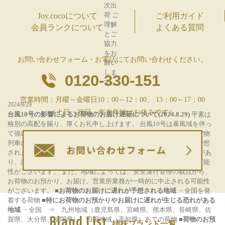
次出
荷
ご
Joy.cocoについて
ご利用ガイド
理解
会員ランクについて
よくある質問
とご
協力
をお
お問い合わせフォーム・お電話にてお問い合わせください。
願い
しま
0120-330-151
す。
営業時間：月曜～金曜日10：00～12：00、 13：00～17：00
2024/8/29
（土日・祝日・年末年始はお休みです）
台風10号の影響によるお荷物のお届け遅延について(2024.8.29)
平素は
格別の高配を賜り、厚くお礼申し上げます。
台風10号は暴風域を伴っ
て強い勢力で日本列島に接近しており、今後フェリー、航空機、貨物
列車の欠航または遅延、高速道路における道路規制などの発生が予想
されます。
台風の進路によっては日本列島への上陸、縦断の恐れがあ
り、広い範囲でお荷物のお預かりやお届けに大幅な遅れが生じる可能
性がございます。
また、地域によっては、安全運行管理の観点から、
お荷物のお預かり、お届け、営業所業務が一時的に中止される可能性
がございます。
■お荷物のお届けに遅れが予想される地域
・全国を発
着する荷物
■特にお荷物のお預かりやお届けに遅れが生じる恐れがある
地域
・全国 ⇒ 九州地域（鹿児島県、宮崎県、熊本県、長崎県、佐
Bland List
賀県、大分県、福岡県）、四国地域（高知県）あての荷物
■荷物のお預
姉妹ブランド一覧