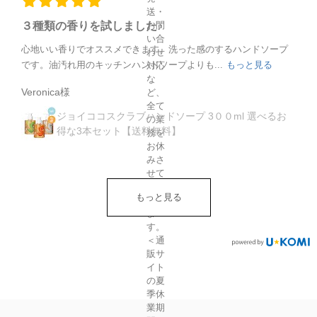
送・
お問
３種類の香りを試しました♪
い合
心地いい香りでオススメできます。洗った感のするハンドソープ
わせ
です。油汚れ用のキッチンハンドソープよりも...
もっと見る
対応
な
Veronica様
ど、
全て
ジョイココスクラブハンドソープ 3００ml 選べるお
の業
得な3本セット【送料無料】
務を
お休
みさ
せて
いた
もっと見る
だき
ま
す。
＜通
販サ
イト
の夏
季休
業期