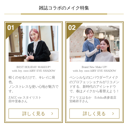
雑誌コラボのメイク特集
BEST HOLIDAY MAKEUP!
Brand New Make UP!
with Joy. coco AIRY EYE SHADOW
with Joy. coco AIRY EYE SHADOW
軽くのせるだけで、キレイに発
ペンシルなのにパウダー!?
メイク
色。
のプロフェッショナルが
リコメン
ノンストレスな使い心地が魅力で
ドする、新時代のアイシャドウ
す。
で、
春はメイクから着替えよう！
ZACC vie スタイリスト
アトリエはるか Echika表参道店
田中里春さん
宮崎祥子さん
詳しく見る
詳しく見る