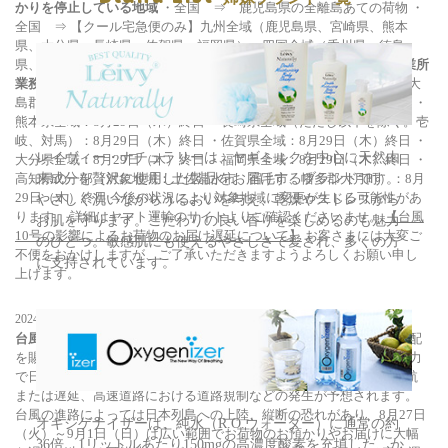
かりを停止している地域
・全国 ⇒ 鹿児島県の全離島あての荷物
・
全国 ⇒ 【クール宅急便のみ】九州全域（鹿児島県、宮崎県、熊本
県、大分県、長崎県、佐賀県、福岡県） 四国全域（香川県、徳島
県、高知県、愛媛県）あての荷物
■お荷物のお預かり、お届け、営業所
業務を中止する地域
・鹿児島県全域（ただし以下を除く。奄美市、大
島郡全域）：8月29日（木）終日
・宮崎県全域：8月29日（木）終日
・
熊本県全域：8月29日（木）終日
・長崎県全域（ただし以下を除く。壱
岐、対馬）：8月29日（木）終日
・佐賀県全域：8月29日（木）終日
・
レイヴィー・ナチュラリーは、ヤギミルクを中心に天然由
大分県全域：8月29日（木）終日
・福岡県全域：8月29日（木）終日
・
来成分を贅沢に使用した製品をお届けするブランドです。
高知県の一部（対象地域：土佐清水市、宿毛市、幡多郡大月町）：8月
29日（木）終日
今後の状況により対象地域に変更が生じる可能性があ
やさしく洗いながらうるおいを与え、乾燥やストレスから
ります。
詳細はヤマト運輸のサイトよりご確認くださいませ。
【台風
お肌を守ります。こだわりの良い香りを楽しめるのも魅力
10号の影響によるお荷物のお届け遅延について】
お客さまには大変ご
のひとつ。敏感肌にも使えるやさしさで愛され、多くの方
不便をおかけしますが、ご了承いただきますようよろしくお願い申し
に支持されています。
上げます。
2024/8/27
台風10号の影響によるお荷物のお届け遅延について
平素は格別の高配
を賜り、厚くお礼申し上げます。
台風10号は暴風域を伴って強い勢力
で日本列島に接近しており、今後フェリー、航空機、貨物列車の欠航
または遅延、高速道路における道路規制などの発生が予想されます。
台風の進路によっては日本列島への上陸、縦断の恐れがあり、8月27日
オキシゲナイザーは、純水（R.O.ウォーター）に通常の約
（火）～9月1日（日）は広い範囲でお荷物のお預かりやお届けに大幅
36倍、1リットルあたり150mgの高濃度酸素を充填した、か