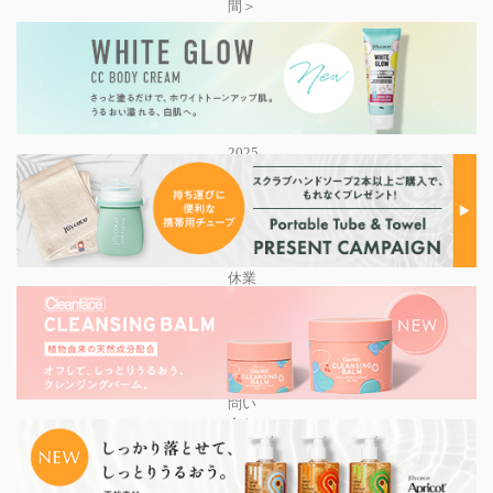
間＞
2025
年8
月9
日
(土)
～
2025
年8
月17
日
(日)
まで
休業
で
す。
上記
期間
のお
問い
合わ
せに
つい
て