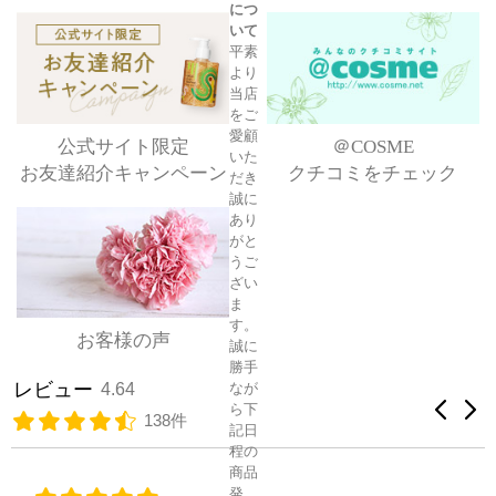
につ
いて
平素
より
当店
をご
愛顧
公式サイト限定
＠COSME
いた
お友達紹介キャンペーン
クチコミをチェック
だき
誠に
あり
がと
うご
ざい
ま
す。
お客様の声
誠に
勝手
レビュー
なが
4.64
ら下
138件
記日
程の
商品
発