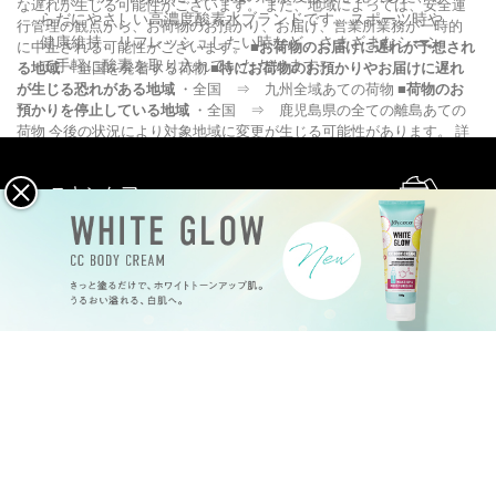
な遅れが生じる可能性がございます。
また、地域によっては、安全運
らだにやさしい高濃度酸素水ブランドです。スポーツ時や
行管理の観点から、お荷物のお預かり、お届け、営業所業務が一時的
健康維持、リフレッシュしたい時など、さまざまなシーン
に中止される可能性がございます。
■お荷物のお届けに遅れが予想され
で手軽に酸素を取り入れていただけます。
る地域
・全国を発着する荷物
■特にお荷物のお預かりやお届けに遅れ
が生じる恐れがある地域
・全国 ⇒ 九州全域あての荷物
■荷物のお
預かりを停止している地域
・全国 ⇒ 鹿児島県の全ての離島あての
荷物
今後の状況により対象地域に変更が生じる可能性があります。
詳
細はヤマト運輸のサイトよりご確認くださいませ。
【台風10号の影響
によるお荷物のお届け遅延について】
お客さまには大変ご不便をおか
スキンケア
けしますが、ご了承いただきますようよろしくお願い申し上げます。
2024/8/9
宮崎県日向灘沖地震の影響によるお荷物のお届けについて
平素は格別
ボディケア
の高配を賜り、厚くお礼申し上げます。
8月8日(木）16：42 宮崎県日
向灘沖で発生した地震の影響により、以下の地域においてお荷物のお
届けに遅れが生じる可能性がございます。
■お荷物のお届けに遅れが予
想される地域
・全国から宮崎県、鹿児島県、大分県あて
・宮崎県、鹿
ヘアケア
児島県、大分県から全国あて
今後の状況により対象地域に変更が生じ
る可能性があります。
詳細はヤマト運輸のサイトよりご確認ください
ませ。
【宮崎県日向灘沖地震の影響によるお荷物のお届けについて】
お客さまには大変ご不便をおかけしますが、ご了承いただきますよう
メイクアップ
宜しくお願い申し上げます。