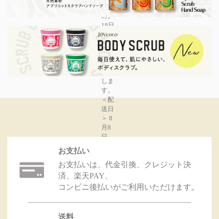
は、
8月
18日
(月)
以降
順次
対応
いた
しま
す。
＜配
送日
＞
8
月8
日
（金
お支払い
）～
お支払いは、代金引換、クレジット決
8月
13（
済、楽天PAY、
水）
コンビニ後払いがご利用いただけます。
15時
まで
のご
送料