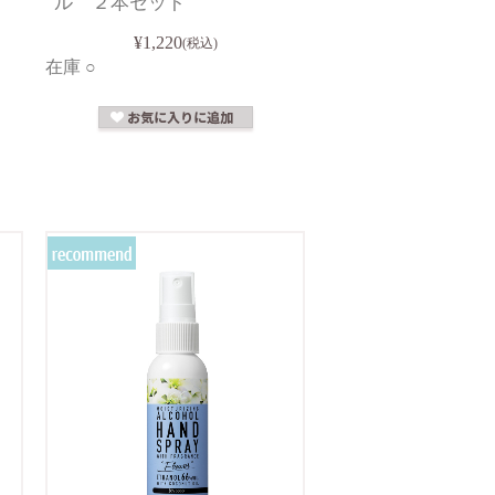
ル ２本セット
¥1,220
(税込)
在庫 ○