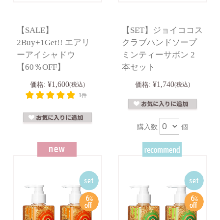
【SALE】
【SET】ジョイココス
2Buy+1Get!! エアリ
クラブハンドソープ
ーアイシャドウ
ミンティーサボン 2
【60％OFF】
本セット
¥1,600
¥1,740
価格:
(税込)
価格:
(税込)
1件
購入数
個