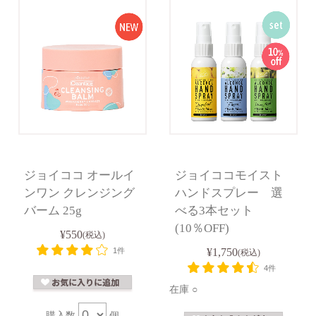
ジョイココ オールイ
ジョイココモイスト
ンワン クレンジング
ハンドスプレー 選
バーム 25g
べる3本セット
(10％OFF)
¥550
(税込)
1件
¥1,750
(税込)
4件
在庫 ○
購入数
個