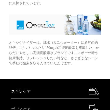
に支持されています。
オキシゲナイザーは、純水（R.O.ウォーター）に通常の約
36倍、1リットルあたり150mgの高濃度酸素を充填した、か
らだにやさしい高濃度酸素水ブランドです。スポーツ時や
健康維持、リフレッシュしたい時など、さまざまなシーン
で手軽に酸素を取り入れていただけます。
スキンケア
ボディケア