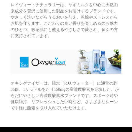
レイヴィー・ナチュラリーは、ヤギミルクを中心に天然由
来成分を贅沢に使用した製品をお届けするブランドです。
やさしく洗いながらうるおいを与え、乾燥やストレスから
お肌を守ります。こだわりの良い香りを楽しめるのも魅力
のひとつ。敏感肌にも使えるやさしさで愛され、多くの方
に支持されています。
オキシゲナイザーは、純水（R.O.ウォーター）に通常の約
36倍、1リットルあたり150mgの高濃度酸素を充填した、か
らだにやさしい高濃度酸素水ブランドです。スポーツ時や
健康維持、リフレッシュしたい時など、さまざまなシーン
で手軽に酸素を取り入れていただけます。