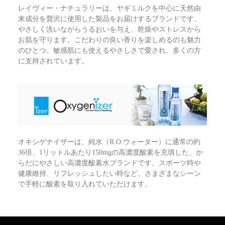
レイヴィー・ナチュラリーは、ヤギミルクを中心に天然由
来成分を贅沢に使用した製品をお届けするブランドです。
やさしく洗いながらうるおいを与え、乾燥やストレスから
お肌を守ります。こだわりの良い香りを楽しめるのも魅力
のひとつ。敏感肌にも使えるやさしさで愛され、多くの方
に支持されています。
オキシゲナイザーは、純水（R.O.ウォーター）に通常の約
36倍、1リットルあたり150mgの高濃度酸素を充填した、か
らだにやさしい高濃度酸素水ブランドです。スポーツ時や
健康維持、リフレッシュしたい時など、さまざまなシーン
で手軽に酸素を取り入れていただけます。