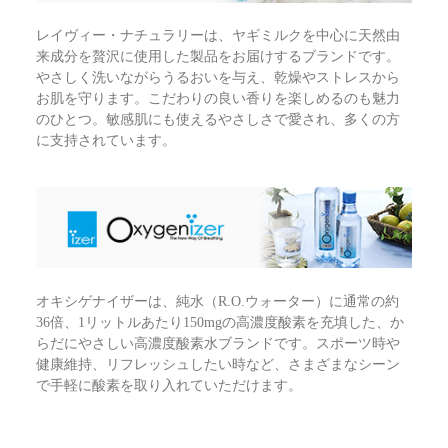
レイヴィー・ナチュラリーは、ヤギミルクを中心に天然由
来成分を贅沢に使用した製品をお届けするブランドです。
やさしく洗いながらうるおいを与え、乾燥やストレスから
お肌を守ります。こだわりの良い香りを楽しめるのも魅力
のひとつ。敏感肌にも使えるやさしさで愛され、多くの方
に支持されています。
オキシゲナイザーは、純水（R.O.ウォーター）に通常の約
36倍、1リットルあたり150mgの高濃度酸素を充填した、か
らだにやさしい高濃度酸素水ブランドです。スポーツ時や
健康維持、リフレッシュしたい時など、さまざまなシーン
で手軽に酸素を取り入れていただけます。