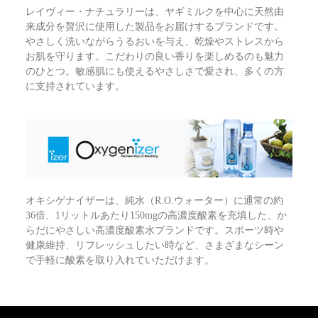
レイヴィー・ナチュラリーは、ヤギミルクを中心に天然由
来成分を贅沢に使用した製品をお届けするブランドです。
やさしく洗いながらうるおいを与え、乾燥やストレスから
お肌を守ります。こだわりの良い香りを楽しめるのも魅力
のひとつ。敏感肌にも使えるやさしさで愛され、多くの方
に支持されています。
オキシゲナイザーは、純水（R.O.ウォーター）に通常の約
36倍、1リットルあたり150mgの高濃度酸素を充填した、か
らだにやさしい高濃度酸素水ブランドです。スポーツ時や
健康維持、リフレッシュしたい時など、さまざまなシーン
で手軽に酸素を取り入れていただけます。