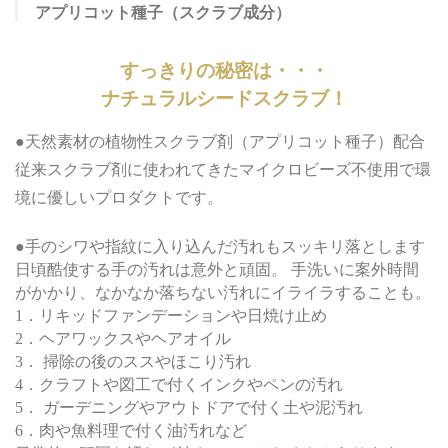
アプリコット種子（スクラブ成分）
すっきりの秘密は・・・
ナチュラルシードスクラブ！
●天然素材の植物性スクラブ剤（アプリコット種子）配合
従来スクラブ剤に使われてきたマイクロビーズ不使用で環
境に優しいプロダクトです。
●手のシワや指紋に入り込んだ汚れもスッキリ落とします
日頃酷使する手の汚れは意外と頑固。 手洗いに案外時間
がかかり、なかなか落ちない汚れにイライラすることも。
1．リキッドファンデーションや日焼け止め
2．ヘアワックスやヘアオイル
3． 掃除の後のススやほこり汚れ
4．クラフトや図工で付くインクやペンの汚れ
5． ガーデニングやアウトドアで付く土や泥汚れ
6．肉や魚料理で付く油汚れなど