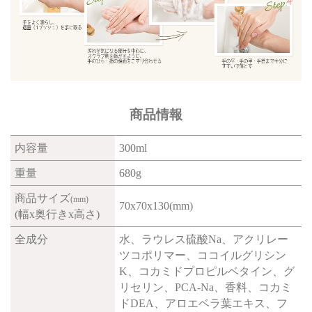
商品情報
内容量
300ml
重量
680g
商品サイズ
(mm)
70x70x130(mm)
(幅x奥行きx高さ)
全成分
水、ラウレス硫酸Na、アクリレー
ツコポリマー、ココイルグリシン
K、コカミドプロピルベタイン、グ
リセリン、PCA-Na、香料、コカミ
ドDEA、アロエベラ葉エキス、フ