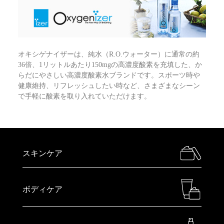
オキシゲナイザーは、純水（R.O.ウォーター）に通常の約
36倍、1リットルあたり150mgの高濃度酸素を充填した、か
らだにやさしい高濃度酸素水ブランドです。スポーツ時や
健康維持、リフレッシュしたい時など、さまざまなシーン
で手軽に酸素を取り入れていただけます。
スキンケア
ボディケア