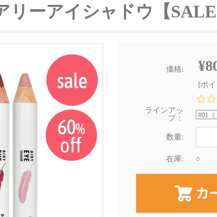
エアリーアイシャドウ【SAL
¥8
価格:
[ポ
ラインアッ
プ：
数量:
在庫:
○