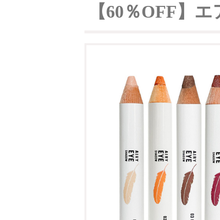
【60％OFF】