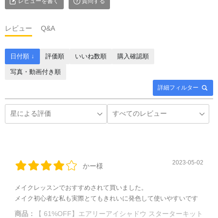
レビューを書く
質問する
レビュー
Q&A
日付順 ↓
評価順
いいね数順
購入確認順
写真・動画付き順
詳細フィルター
2023-05-02
かー様
メイクレッスンでおすすめされて買いました。
メイク初心者な私も実際とてもきれいに発色して使いやすいです
商品：
【 61%OFF】エアリーアイシャドウ スターターキット