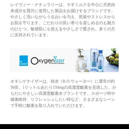
レイヴィー・ナチュラリーは、ヤギミルクを中心に天然由
来成分を贅沢に使用した製品をお届けするブランドです。
やさしく洗いながらうるおいを与え、乾燥やストレスから
お肌を守ります。こだわりの良い香りを楽しめるのも魅力
のひとつ。敏感肌にも使えるやさしさで愛され、多くの方
に支持されています。
オキシゲナイザーは、純水（R.O.ウォーター）に通常の約
36倍、1リットルあたり150mgの高濃度酸素を充填した、か
らだにやさしい高濃度酸素水ブランドです。スポーツ時や
健康維持、リフレッシュしたい時など、さまざまなシーン
で手軽に酸素を取り入れていただけます。