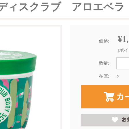
ディスクラブ アロエベラ
¥1
価格:
[ポイ
数量:
在庫:
○