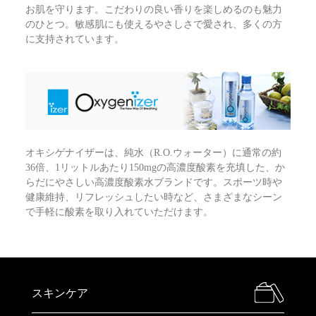
お肌を守ります。こだわりの良い香りを楽しめるのも魅力
のひとつ。敏感肌にも使えるやさしさで愛され、多くの方
に支持されています。
オキシゲナイザーは、純水（R.O.ウォーター）に通常の約
36倍、1リットルあたり150mgの高濃度酸素を充填した、か
らだにやさしい高濃度酸素水ブランドです。スポーツ時や
健康維持、リフレッシュしたい時など、さまざまなシーン
で手軽に酸素を取り入れていただけます。
スキンケア