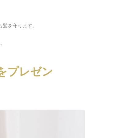
ら髪を守ります。
合。
シをプレゼン