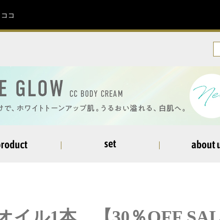
イココ
ヘアオイル
イル1本 【30％OFF SA