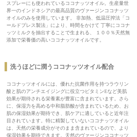
スプレーにも使われているココナッツオイル。生産量世
界一のインドネシアの最高品質のヴァージンココナッツ
オイルのみを使用しています。 非加熱、低温圧搾法「コ
ールドプレス製法」により、時間をかけて 丁寧にココナ
ッツミルクを抽出することで生まれる、 １００％天然無
添加で栄養価の高いココナッツオイルです。
洗うほどに潤うココナッツオイル配合
ココナッツオイルには、優れた抗菌作用を持つラウリン
酸と肌のアンチエイジングに役立つビタミンEなど美肌
効果が期待される栄養素が豊富に含まれています。さら
に、保湿力を高める中和脂肪酸が含まれているため、お
肌の保湿効果が期待でき、肌ケアに適していると近年注
目されています。特に精製していないココナッツオイル
は、天然の栄養成分がそのまま含まれているので、より
保湿効果を期待できます。天然のヴァージンココナッツ