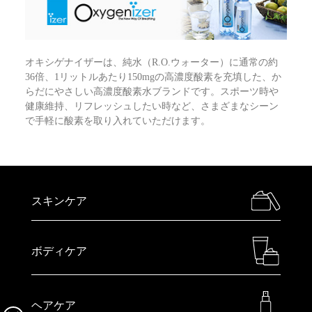
オキシゲナイザーは、純水（R.O.ウォーター）に通常の約
36倍、1リットルあたり150mgの高濃度酸素を充填した、か
らだにやさしい高濃度酸素水ブランドです。スポーツ時や
健康維持、リフレッシュしたい時など、さまざまなシーン
で手軽に酸素を取り入れていただけます。
スキンケア
ボディケア
ヘアケア