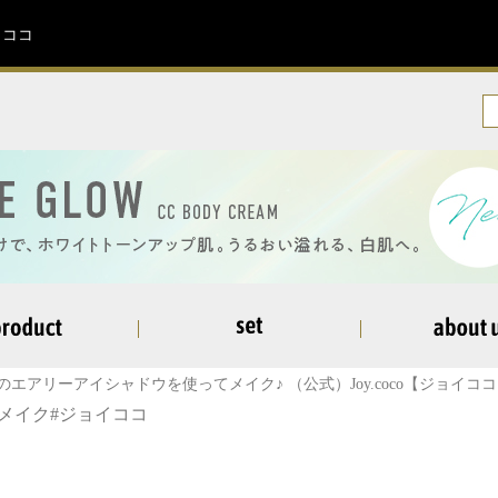
イココ
役のエアリーアイシャドウを使ってメイク♪ （公式）Joy.coco【ジョイコ
イメイク
#ジョイココ