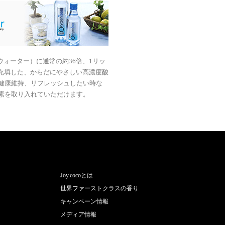
ウォーター）に通常の約36倍、1リッ
を充填した、からだにやさしい高濃度酸
健康維持、リフレッシュしたい時な
素を取り入れていただけます。
Joy.cocoとは
世界ファーストクラスの香り
キャンペーン情報
メディア情報