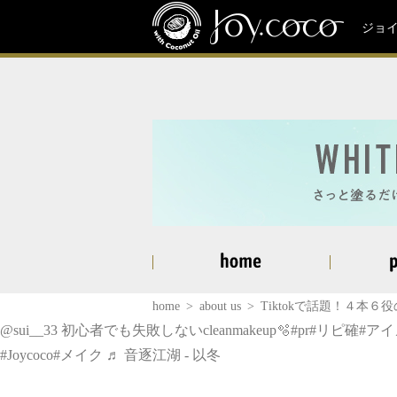
ジョ
home
about us
Tiktokで話題！４本６
@sui__33
初心者でも失敗しないcleanmakeup🫧
#pr
#リピ確
#ア
#Joycoco
#メイク
♬ 音逐江湖 - 以冬