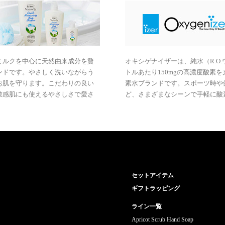
ミルクを中心に天然由来成分を贅
オキシゲナイザーは、純水（R.O.
ンドです。やさしく洗いながらう
トルあたり150mgの高濃度酸素
お肌を守ります。こだわりの良い
素水ブランドです。スポーツ時や
敏感肌にも使えるやさしさで愛さ
ど、さまざまなシーンで手軽に酸
セットアイテム
ギフトラッピング
ライン一覧
Apricot Scrub Hand Soap