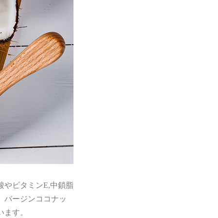
やビタミンE,中鎖脂
、バージンココナッ
います。