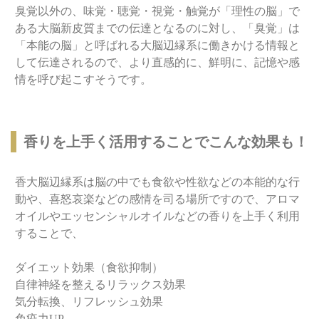
臭覚以外の、味覚・聴覚・視覚・触覚が「理性の脳」で
ある大脳新皮質までの伝達となるのに対し、「臭覚」は
「本能の脳」と呼ばれる大脳辺縁系に働きかける情報と
して伝達されるので、より直感的に、鮮明に、記憶や感
情を呼び起こすそうです。
香りを上手く活用することでこんな効果も！
香大脳辺縁系は脳の中でも食欲や性欲などの本能的な行
動や、喜怒哀楽などの感情を司る場所ですので、アロマ
オイルやエッセンシャルオイルなどの香りを上手く利用
することで、
ダイエット効果（食欲抑制）
自律神経を整えるリラックス効果
気分転換、リフレッシュ効果
免疫力UP