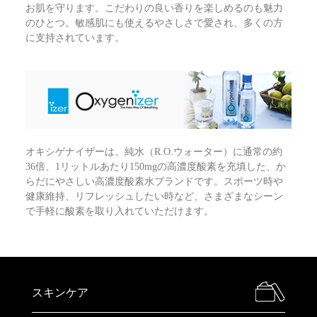
お肌を守ります。こだわりの良い香りを楽しめるのも魅力
のひとつ。敏感肌にも使えるやさしさで愛され、多くの方
に支持されています。
オキシゲナイザーは、純水（R.O.ウォーター）に通常の約
36倍、1リットルあたり150mgの高濃度酸素を充填した、か
らだにやさしい高濃度酸素水ブランドです。スポーツ時や
健康維持、リフレッシュしたい時など、さまざまなシーン
で手軽に酸素を取り入れていただけます。
スキンケア