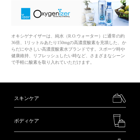
オキシゲナイザーは、純水（R.O.ウォーター）に通常の約
36倍、1リットルあたり150mgの高濃度酸素を充填した、か
らだにやさしい高濃度酸素水ブランドです。スポーツ時や
健康維持、リフレッシュしたい時など、さまざまなシーン
で手軽に酸素を取り入れていただけます。
スキンケア
ボディケア