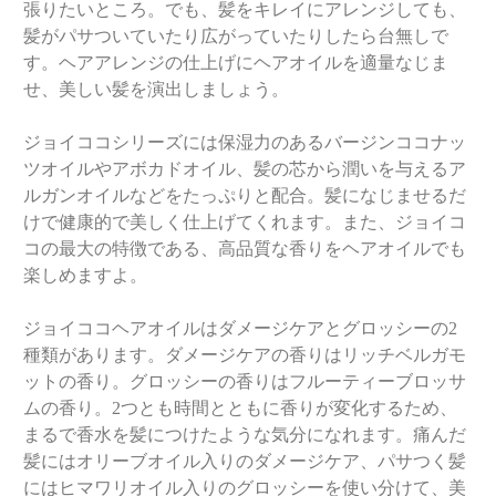
張りたいところ。でも、髪をキレイにアレンジしても、
髪がパサついていたり広がっていたりしたら台無しで
す。ヘアアレンジの仕上げにヘアオイルを適量なじま
せ、美しい髪を演出しましょう。
ジョイココシリーズには保湿力のあるバージンココナッ
ツオイルやアボカドオイル、髪の芯から潤いを与えるア
ルガンオイルなどをたっぷりと配合。髪になじませるだ
けで健康的で美しく仕上げてくれます。また、ジョイコ
コの最大の特徴である、高品質な香りをヘアオイルでも
楽しめますよ。
ジョイココヘアオイルはダメージケアとグロッシーの2
種類があります。ダメージケアの香りはリッチベルガモ
ットの香り。グロッシーの香りはフルーティーブロッサ
ムの香り。2つとも時間とともに香りが変化するため、
まるで香水を髪につけたような気分になれます。痛んだ
髪にはオリーブオイル入りのダメージケア、パサつく髪
にはヒマワリオイル入りのグロッシーを使い分けて、美