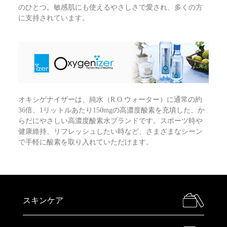
のひとつ。敏感肌にも使えるやさしさで愛され、多くの方
に支持されています。
オキシゲナイザーは、純水（R.O.ウォーター）に通常の約
36倍、1リットルあたり150mgの高濃度酸素を充填した、か
らだにやさしい高濃度酸素水ブランドです。スポーツ時や
健康維持、リフレッシュしたい時など、さまざまなシーン
で手軽に酸素を取り入れていただけます。
スキンケア