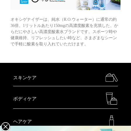
オキシゲナイザーは、純水（R.O.ウォーター）に通常の約
36倍、1リットルあたり150mgの高濃度酸素を充填した、か
らだにやさしい高濃度酸素水ブランドです。スポーツ時や
健康維持、リフレッシュしたい時など、さまざまなシーン
で手軽に酸素を取り入れていただけます。
スキンケア
ボディケア
ヘアケア