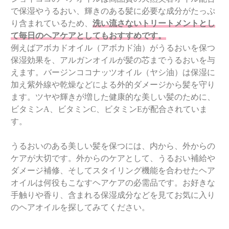
で保湿やうるおい、輝きのある髪に必要な成分がたっぷ
り含まれているため、
洗い流さないトリートメントとし
て毎日のヘアケアとしてもおすすめです。
例えばアボカドオイル（アボカド油）がうるおいを保つ
保湿効果を、アルガンオイルが髪の芯までうるおいを与
えます。バージンココナッツオイル（ヤシ油）は保湿に
加え紫外線や乾燥などによる外的ダメージから髪を守り
ます。ツヤや輝きが増した健康的な美しい髪のために、
ビタミンA、ビタミンC、ビタミンEが配合されていま
す。
うるおいのある美しい髪を保つには、内から、外からの
ケアが大切です。外からのケアとして、うるおい補給や
ダメージ補修、そしてスタイリング機能を合わせたヘア
オイルは何役もこなすヘアケアの必需品です。お好きな
手触りや香り、含まれる保湿成分などを見てお気に入り
のヘアオイルを探してみてください。