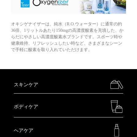
オキシゲナイザーは、純水（R.O.ウォーター）に通常の約
36倍、1リットルあたり150mgの高濃度酸素を充填した、か
らだにやさしい高濃度酸素水ブランドです。スポーツ時や
健康維持、リフレッシュしたい時など、さまざまなシーン
で手軽に酸素を取り入れていただけます。
スキンケア
ボディケア
ヘアケア