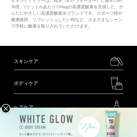
オキシゲナイザーは、純水（R.O.ウォーター）に通常の約
36倍、1リットルあたり150mgの高濃度酸素を充填した、か
らだにやさしい高濃度酸素水ブランドです。スポーツ時や
健康維持、リフレッシュしたい時など、さまざまなシーン
で手軽に酸素を取り入れていただけます。
スキンケア
ボディケア
ヘアケア
メイクアップ