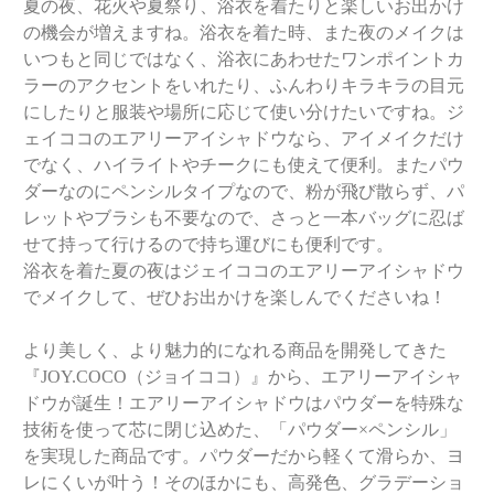
夏の夜、花火や夏祭り、浴衣を着たりと楽しいお出かけ
の機会が増えますね。浴衣を着た時、また夜のメイクは
いつもと同じではなく、浴衣にあわせたワンポイントカ
ラーのアクセントをいれたり、ふんわりキラキラの目元
にしたりと服装や場所に応じて使い分けたいですね。ジ
ェイココのエアリーアイシャドウなら、アイメイクだけ
でなく、ハイライトやチークにも使えて便利。またパウ
ダーなのにペンシルタイプなので、粉が飛び散らず、パ
レットやブラシも不要なので、さっと一本バッグに忍ば
せて持って行けるので持ち運びにも便利です。
浴衣を着た夏の夜はジェイココのエアリーアイシャドウ
でメイクして、ぜひお出かけを楽しんでくださいね！
より美しく、より魅力的になれる商品を開発してきた
『JOY.COCO（ジョイココ）』から、エアリーアイシャ
ドウが誕生！エアリーアイシャドウはパウダーを特殊な
技術を使って芯に閉じ込めた、「パウダー×ペンシル」
を実現した商品です。パウダーだから軽くて滑らか、ヨ
レにくいが叶う！そのほかにも、高発色、グラデーショ