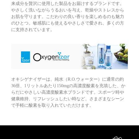
来成分を贅沢に使用した製品をお届けするブランドです。
やさしく洗いながらうるおいを与え、乾燥やストレスから
お肌を守ります。こだわりの良い香りを楽しめるのも魅力
のひとつ。敏感肌にも使えるやさしさで愛され、多くの方
に支持されています。
オキシゲナイザーは、純水（R.O.ウォーター）に通常の約
36倍、1リットルあたり150mgの高濃度酸素を充填した、か
らだにやさしい高濃度酸素水ブランドです。スポーツ時や
健康維持、リフレッシュしたい時など、さまざまなシーン
で手軽に酸素を取り入れていただけます。